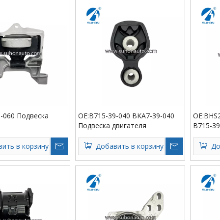
9-060 Подвеска
OE:B715-39-040 BKA7-39-040
OE:BHS2
Подвеска двигателя
B715-39
Engine 
ить в корзину
Добавить в корзину
До