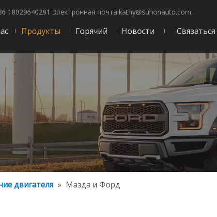
86 18029640291 Электронная почта:
kathy@suhonauto.com
нас
Продукты
Горячий
Новости
Связаться
ие двигателя
»
Мазда и Форд