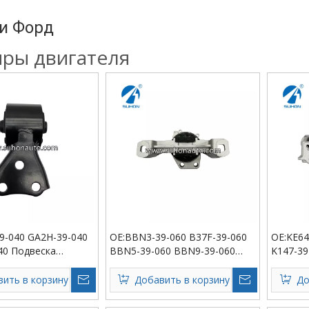
и Форд
ры двигателя
9-040 GA2H-39-040
OE:BBN3-39-060 B37F-39-060
OE:KE64
40 Подвеска
BBN5-39-060 BBN9-39-060
K147-39
Подвеска двигателя
Подвеск
ить в корзину
Добавить в корзину
До