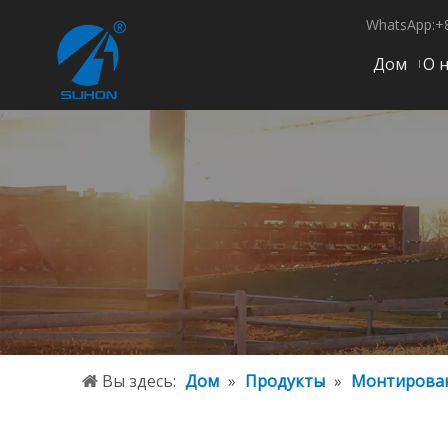
WhatsApp:+
Дом
О 
Вы здесь:
Дом
»
Продукты
»
Монтирован