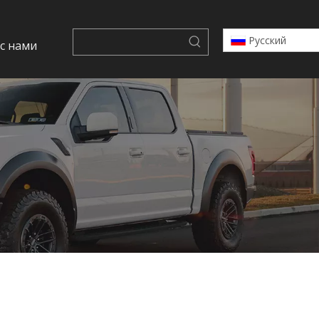
Pусский
 с нами