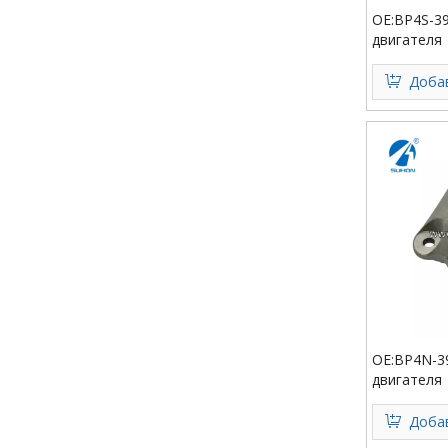
OE:BP4S-3
двигателя
Добав
OE:BP4N-3
двигателя
Добав