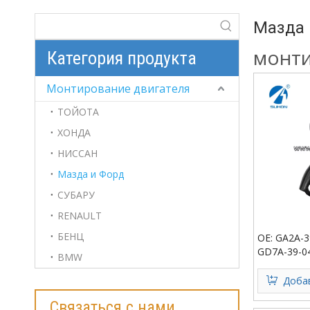
Мазда 
монти
Категория продукта
Монтирование двигателя
ТОЙОТА
ХОНДА
НИССАН
Мазда и Форд
СУБАРУ
RENAULT
БЕНЦ
OE: GA2A-3
GD7A-39-0
BMW
двигателя
Добав
Связаться с нами