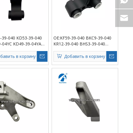
-39-040 KD53-39-040
OE:KF59-39-040 BKC9-39-040
-04YC KD49-39-04YA
KR12-39-040 BHS3-39-040
-04YA Подвеска
B61V-39-040 Подвеска
ля
двигателя
бавить в корзину
Добавить в корзину