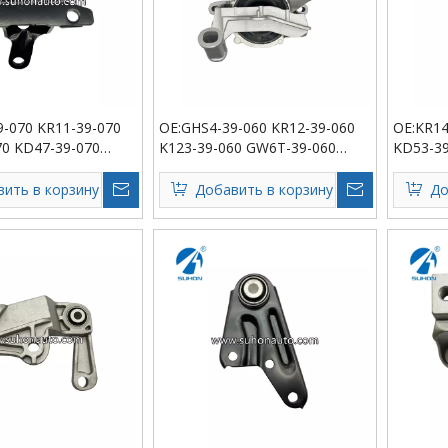
-070 KR11-39-070
OE:GHS4-39-060 KR12-39-060
OE:KR14
70 KD47-39-070
K123-39-060 GW6T-39-060
KD53-39
70 Engine Mount
KD47-39-060 Подвеска
KF60-39
двигателя
двигате
ить в корзину
Добавить в корзину
До