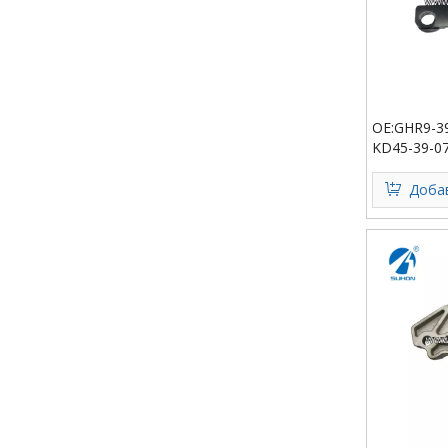
OE:GHR9-39
KD45-39-0
GW6T-39-0
Добав