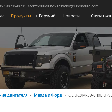
86 18029640291 Электронная почта:
kathy@suhonauto.com
нас
Продукты
Горячий
Новости
Связаться
ие двигателя
»
Мазда и Форд
»
OE:UC9M-39-040L UF9S