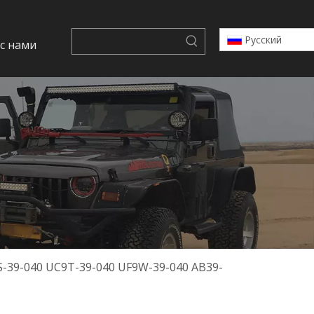
Pусский
 с нами
-39-040 UC9T-39-040 UF9W-39-040 AB39-