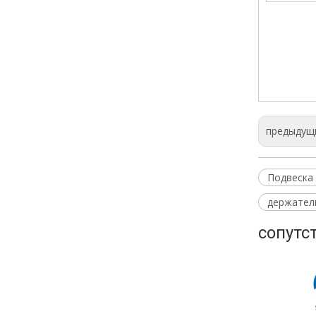
Подвес
SH-123
SH-123
предыдущ
Подвеска 
держател
сопутс