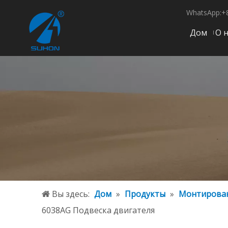
WhatsApp:+
Дом
О 
Вы здесь:
Дом
»
Продукты
»
Монтирован
6038AG Подвеска двигателя