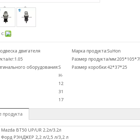
с:
одвеска двигателя
Марка продукта:
SuHon
кта/кг:
1.05
Размер продукта/мм:
205*105*7
игинального оборудования:
S
Размер коробки:
42*37*25
H-
12
31
17
е продукта
 Mazda BT50 UP/UR 2.2л/3.2л
 Форд РЭНДЖЕР 2,2 л/2,5 л/3,2 л