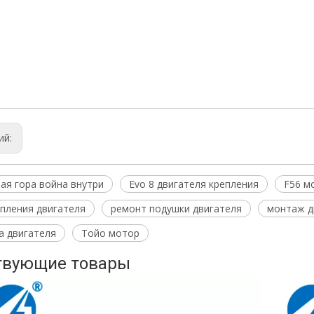
31040 монтировки двигателя
 крепления двигателя рядом со мной
а монтажа
ий:
ая гора война внутри
Evo 8 двигателя крепления
F56 м
пления двигателя
ремонт подушки двигателя
монтаж д
а двигателя
Тойо мотор
твующие товары