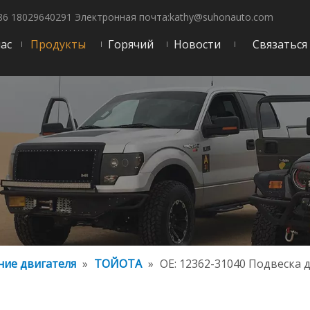
86 18029640291 Электронная почта:
kathy@suhonauto.com
нас
Продукты
Горячий
Новости
Связаться
ие двигателя
»
ТОЙОТА
»
OE: 12362-31040 Подвеска 