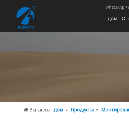
WhatsApp:+
Дом
О 
Вы здесь:
Дом
»
Продукты
»
Монтирован