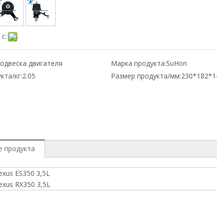
с:
одвеска двигателя
Марка продукта:
SuHon
кта/кг:
2.05
Размер продукта/мм:
230*182*1
е продукта
exus ES350 3,5L
exus RX350 3,5L