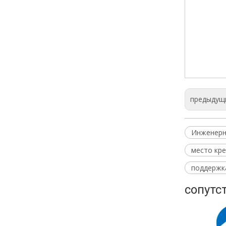
12362-
Замена
утечк
предыдущ
Инженерн
место кре
поддержк
сопутс