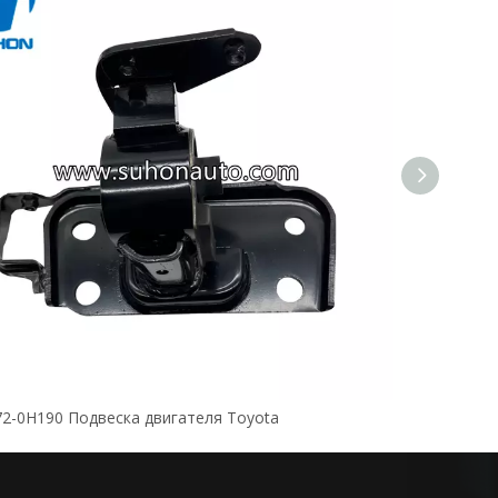
72-0H190 Подвеска двигателя Toyota
OE: 12361-