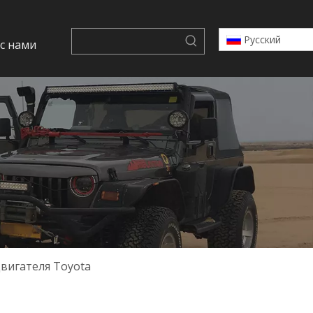
Pусский
 с нами
двигателя Toyota