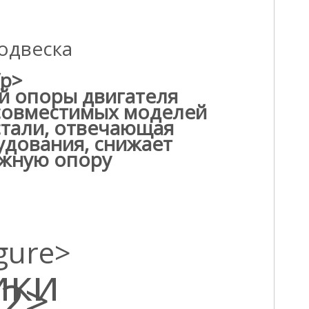
одвеска
/p>
й опоры двигателя
и совместимых моделей
 стали, отвечающая
удования, снижает
ежную опору
igure>
ики
h2>