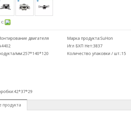
с:
онтирование двигателя
Марка продукта:
SuHon
А4402
Игл БХП Нет:
3837
родукта/мм:
257*140*120
Количество упаковки / шт.:
15
оробки:
42*37*29
е продукта