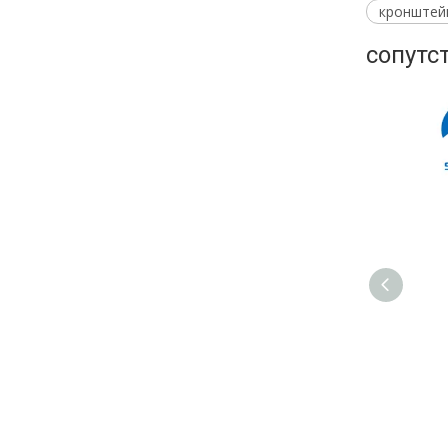
кронштей
сопутс