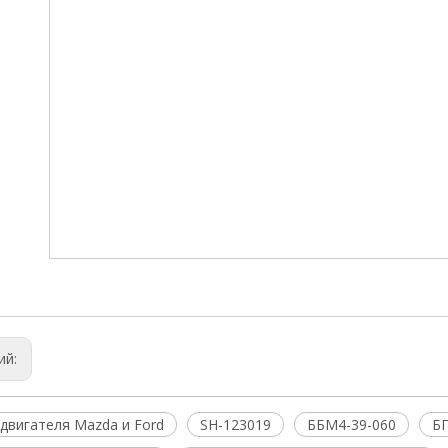
ий:
двигателя Mazda и Ford
SH-123019
ББМ4-39-060
БП