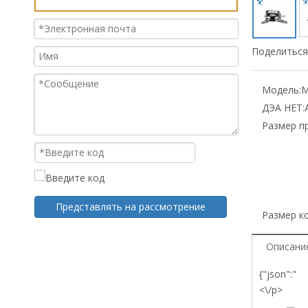
Поделиться 
Модель:
М
ДЭА НЕТ:
Размер п
Представлять на рассмотрение
Размер к
Описани
{"json":"
<\/p>