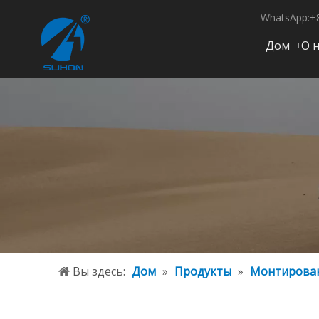
WhatsApp:+
Дом
О 
Вы здесь:
Дом
»
Продукты
»
Монтирован