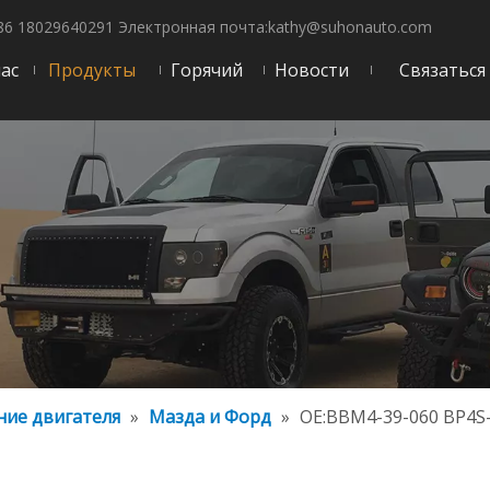
86 18029640291 Электронная почта:
kathy@suhonauto.com
нас
Продукты
Горячий
Новости
Связаться
ие двигателя
»
Мазда и Форд
»
OE:BBM4-39-060 BP4S