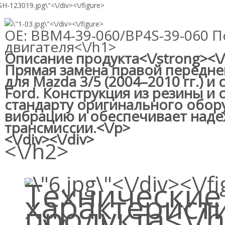
<\/div><\/figure>
<\/div><\/figure>
OE: BBM4-39-060/BP4S-39-060 П
двигателя<\/h1>
Описание продукта<\/strong><\
Прямая замена правой передне
для Mazda 3/5 (2004–2010 гг.) 
Ford. Конструкция из резины и
стандарту оригинального обор
вибрацию и обеспечивает над
трансмиссии.<\/p>
<\/div><\/div>
<\/h2>
<\/div><\/f
Технические
характерист
продукта<\/