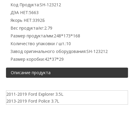
Код Продукта:
SH-123212
ДЭА НЕТ:
5663
Якорь НЕТ:
3392Б
Вес продукта/кг:
2.79
Размер продукта/мм:
248*173*168
Количество упаковки / шт.:
10
Завод оригинального оборудования:
SH-123212
Размер коробки:
42*37*29
Описание продукта
2011-2019 Ford Explorer 3.5L
2013-2019 Ford Police 3.7L
Mazda и Ford Enginemoun
SH-123212 Монтаж двигателя